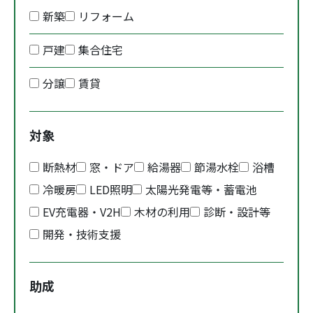
新築
リフォーム
戸建
集合住宅
分譲
賃貸
対象
断熱材
窓・ドア
給湯器
節湯水栓
浴槽
冷暖房
LED照明
太陽光発電等・蓄電池
EV充電器・V2H
木材の利用
診断・設計等
開発・技術支援
助成