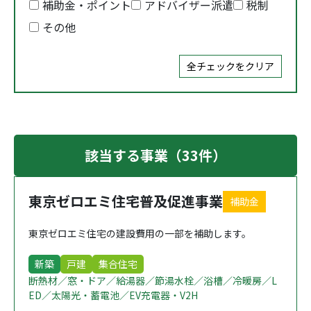
補助金・ポイント
アドバイザー派遣
税制
その他
全チェックをクリア
該当する事業（33件）
東京ゼロエミ住宅普及促進事業
補助金
東京ゼロエミ住宅の建設費用の一部を補助します。
新築
戸建
集合住宅
断熱材／窓・ドア／給湯器／節湯水栓／浴槽／冷暖房／L
ED／太陽光・蓄電池／EV充電器・V2H