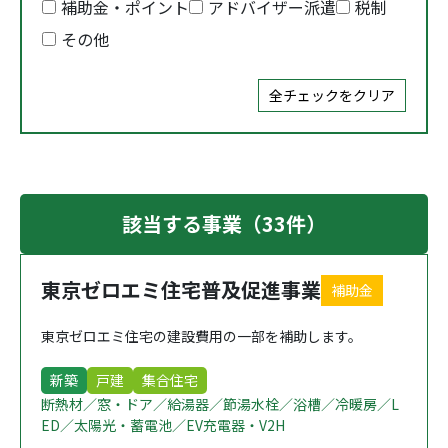
補助金・ポイント
アドバイザー派遣
税制
その他
全チェックをクリア
該当する事業（33件）
東京ゼロエミ住宅普及促進事業
補助金
東京ゼロエミ住宅の建設費用の一部を補助します。
新築
戸建
集合住宅
断熱材／窓・ドア／給湯器／節湯水栓／浴槽／冷暖房／L
ED／太陽光・蓄電池／EV充電器・V2H