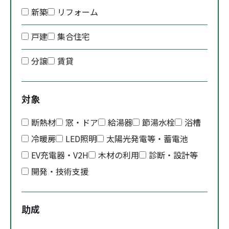
新築
リフォーム
戸建
集合住宅
分譲
賃貸
対象
断熱材
窓・ドア
給湯器
節湯水栓
浴槽
冷暖房
LED照明
太陽光発電等・蓄電池
EV充電器・V2H
木材の利用
診断・設計等
開発・技術支援
助成